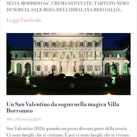
SELVA MORBIDO 64°, CREMA DI PATATE, TARTUFO NERO
DI NORCIA, SALE ROSA DELL’HIMALAYA RISO GALLO
GRAN RISERVA MANTECATO AL PARMIGIANO REGGIANO,
Leggi l'articolo
Un San Valentino da sogno nella magica Villa
Borromeo
Mer, 21 Gennaio 2026
San Valentino 2026: quando un posto diventa parte della storia
Ci sono luoghi che si visitano. E poi ci sono luoghi che si vivono.