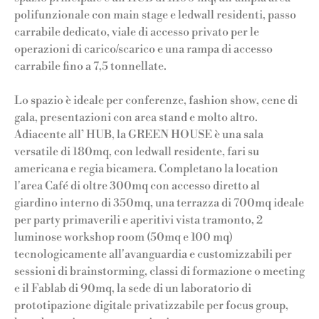
polifunzionale con main stage e ledwall residenti, passo
carrabile dedicato, viale di accesso privato per le
operazioni di carico/scarico e una rampa di accesso
carrabile fino a 7,5 tonnellate.
Lo spazio è ideale per conferenze, fashion show, cene di
gala, presentazioni con area stand e molto altro.
Adiacente all’ HUB, la GREEN HOUSE è una sala
versatile di 180mq, con ledwall residente, fari su
americana e regia bicamera. Completano la location
l'area Café di oltre 300mq con accesso diretto al
giardino interno di 350mq, una terrazza di 700mq ideale
per party primaverili e aperitivi vista tramonto, 2
luminose workshop room (50mq e 100 mq)
tecnologicamente all'avanguardia e customizzabili per
sessioni di brainstorming, classi di formazione o meeting
e il Fablab di 90mq, la sede di un laboratorio di
prototipazione digitale privatizzabile per focus group,