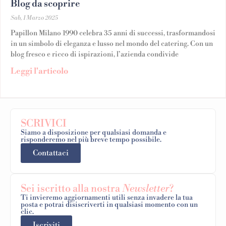
Blog da scoprire
Sab, 1 Marzo 2025
Papillon Milano 1990 celebra 35 anni di successi, trasformandosi
in un simbolo di eleganza e lusso nel mondo del catering. Con un
blog fresco e ricco di ispirazioni, l’azienda condivide
Leggi l'articolo
SCRIVICI
Siamo a disposizione per qualsiasi domanda e
risponderemo nel più breve tempo possibile.
Contattaci
Sei iscritto alla nostra
Newsletter
?
Ti invieremo aggiornamenti utili senza invadere la tua
posta e potrai disiscriverti in qualsiasi momento con un
clic.
Iscriviti