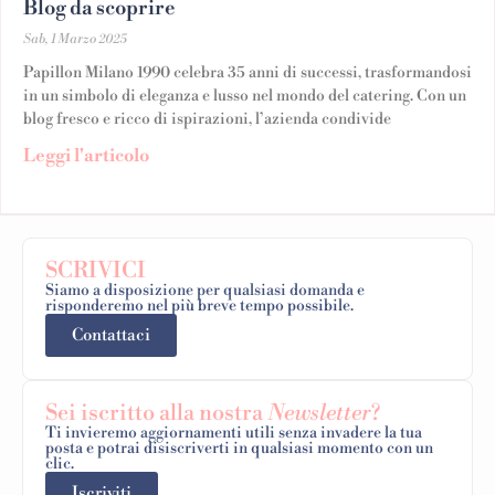
Blog da scoprire
Sab, 1 Marzo 2025
Papillon Milano 1990 celebra 35 anni di successi, trasformandosi
in un simbolo di eleganza e lusso nel mondo del catering. Con un
blog fresco e ricco di ispirazioni, l’azienda condivide
Leggi l'articolo
SCRIVICI
Siamo a disposizione per qualsiasi domanda e
risponderemo nel più breve tempo possibile.
Contattaci
Sei iscritto alla nostra
Newsletter
?
Ti invieremo aggiornamenti utili senza invadere la tua
posta e potrai disiscriverti in qualsiasi momento con un
clic.
Iscriviti