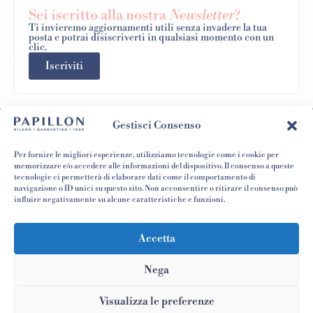
Sei iscritto alla nostra
Newsletter
?
Ti invieremo aggiornamenti utili senza invadere la tua
posta e potrai disiscriverti in qualsiasi momento con un
clic.
Iscriviti
Gestisci Consenso
Per fornire le migliori esperienze, utilizziamo tecnologie come i cookie per
memorizzare e/o accedere alle informazioni del dispositivo. Il consenso a queste
BLOG NEWS
AREA STAMPA
tecnologie ci permetterà di elaborare dati come il comportamento di
LAVORA CON NOI
navigazione o ID unici su questo sito. Non acconsentire o ritirare il consenso può
CONTATTI
influire negativamente su alcune caratteristiche e funzioni.
Accetta
Nega
P.IVA/CF 08681040963
© 2026 - Papillon Milano 1990 Srl
Visualizza le preferenze