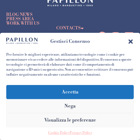
BLOG NEWS
PRESS AREA
WORK WITH US
CONTACTS
Gestisci Consenso
en
it
Per fornire le migliori esperienze, utilizziamo tecnologie come i cookie per
memorizzare e/o accedere alle informazioni del dispositivo. Il consenso a queste
tecnologie ci permetterà di elaborare dati come il comportamento di
navigazione o ID unici su questo sito. Non acconsentire o ritirare il consenso può
P.IVA/CF 08681040963
influire negativamente su alcune caratteristiche e funzioni.
© 2026 - Papillon Milano 1990 Srl
Privacy Policy
Accetta
Nega
Visualizza le preferenze
Cookie Policy
Privacy Policy