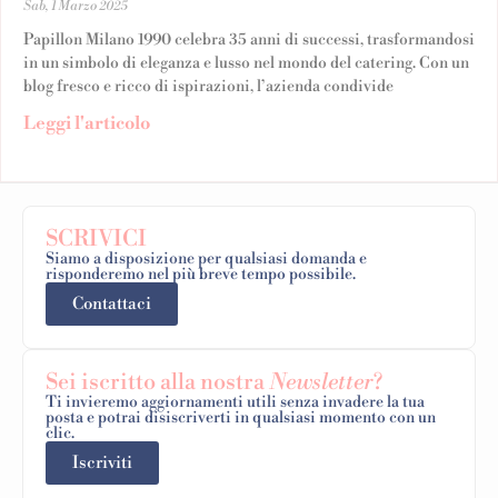
Sab, 1 Marzo 2025
Papillon Milano 1990 celebra 35 anni di successi, trasformandosi
in un simbolo di eleganza e lusso nel mondo del catering. Con un
blog fresco e ricco di ispirazioni, l’azienda condivide
Leggi l'articolo
SCRIVICI
Siamo a disposizione per qualsiasi domanda e
risponderemo nel più breve tempo possibile.
Contattaci
Sei iscritto alla nostra
Newsletter
?
Ti invieremo aggiornamenti utili senza invadere la tua
posta e potrai disiscriverti in qualsiasi momento con un
clic.
Iscriviti