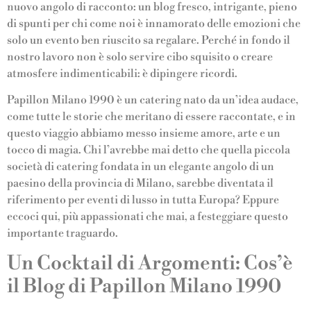
nuovo angolo di racconto: un blog fresco, intrigante, pieno
di spunti per chi come noi è innamorato delle emozioni che
solo un evento ben riuscito sa regalare. Perché in fondo il
nostro lavoro non è solo servire cibo squisito o creare
atmosfere indimenticabili: è dipingere ricordi.
Papillon Milano 1990 è un catering nato da un’idea audace,
come tutte le storie che meritano di essere raccontate, e in
questo viaggio abbiamo messo insieme amore, arte e un
tocco di magia. Chi l’avrebbe mai detto che quella piccola
società di catering fondata in un elegante angolo di un
paesino della provincia di Milano, sarebbe diventata il
riferimento per eventi di lusso in tutta Europa? Eppure
eccoci qui, più appassionati che mai, a festeggiare questo
importante traguardo.
Un Cocktail di Argomenti: Cos’è
il Blog di Papillon Milano 1990