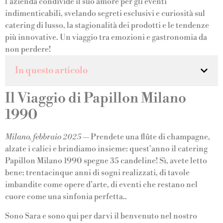
l'azienda condivide il suo amore per gli eventi
indimenticabili, svelando segreti esclusivi e curiosità sul
catering di lusso, la stagionalità dei prodotti e le tendenze
più innovative. Un viaggio tra emozioni e gastronomia da
non perdere!
In questo articolo
Il Viaggio di Papillon Milano
1990
Milano, febbraio 2025
— Prendete una flûte di champagne,
alzate i calici e brindiamo insieme: quest’anno il catering
Papillon Milano 1990 spegne 35 candeline! Sì, avete letto
bene: trentacinque anni di sogni realizzati, di tavole
imbandite come opere d’arte, di eventi che restano nel
cuore come una sinfonia perfetta..
Sono Sara e sono qui per darvi il benvenuto nel nostro