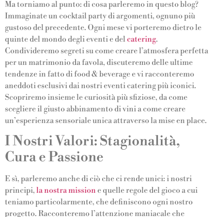
Ma torniamo al punto: di cosa parleremo in questo blog?
Immaginate un cocktail party di argomenti, ognuno più
gustoso del precedente. Ogni mese vi porteremo dietro le
quinte del mondo degli eventi e del
catering
.
Condivideremo segreti su come creare l’atmosfera perfetta
per un matrimonio da favola, discuteremo delle ultime
tendenze in fatto di food & beverage e vi racconteremo
aneddoti esclusivi dai nostri eventi catering più iconici.
Scopriremo insieme le curiosità più sfiziose, da come
scegliere il giusto abbinamento di vini a come creare
un’esperienza sensoriale unica attraverso la mise en place.
I Nostri Valori: Stagionalità,
Cura e Passione
E sì, parleremo anche di ciò che ci rende unici: i nostri
principi,
la nostra mission
e quelle regole del gioco a cui
teniamo particolarmente, che definiscono ogni nostro
progetto. Racconteremo l’attenzione maniacale che