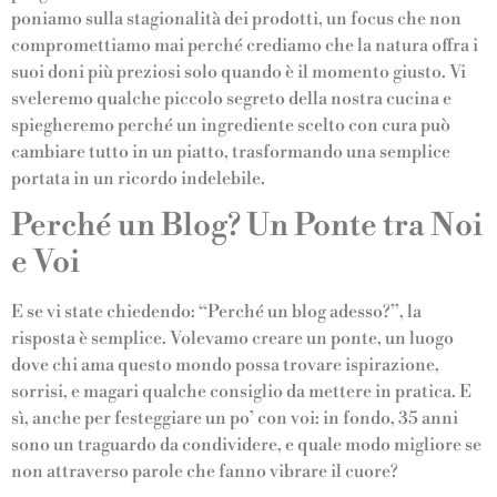
poniamo sulla stagionalità dei prodotti, un focus che non
compromettiamo mai perché crediamo che la natura offra i
suoi doni più preziosi solo quando è il momento giusto. Vi
sveleremo qualche piccolo segreto della nostra cucina e
spiegheremo perché un ingrediente scelto con cura può
cambiare tutto in un piatto, trasformando una semplice
portata in un ricordo indelebile.
Perché un Blog? Un Ponte tra Noi
e Voi
E se vi state chiedendo: “Perché un blog adesso?”, la
risposta è semplice. Volevamo creare un ponte, un luogo
dove chi ama questo mondo possa trovare ispirazione,
sorrisi, e magari qualche consiglio da mettere in pratica. E
sì, anche per festeggiare un po’ con voi: in fondo, 35 anni
sono un traguardo da condividere, e quale modo migliore se
non attraverso parole che fanno vibrare il cuore?